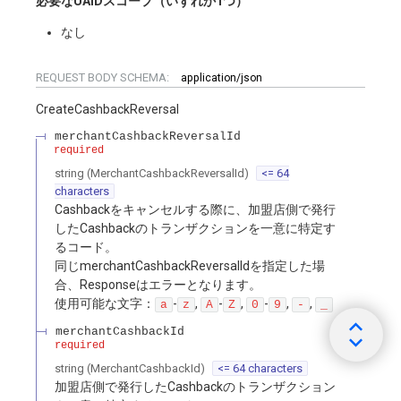
必要なUAIDスコープ（いずれか1つ）
なし
REQUEST BODY SCHEMA:
application/json
CreateCashbackReversal
merchantCashbackReversalId
required
string
(
MerchantCashbackReversalId
)
<= 64
characters
Cashbackをキャンセルする際に、加盟店側で発行
したCashbackのトランザクションを一意に特定す
るコード。
同じmerchantCashbackReversalIdを指定した場
合、Responseはエラーとなります。
使用可能な文字：
-
,
-
,
-
,
,
a
z
A
Z
0
9
-
_
merchantCashbackId
required
string
(
MerchantCashbackId
)
<= 64 characters
加盟店側で発行したCashbackのトランザクション