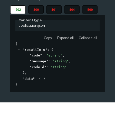
202
400
401
404
500
Content type
application/json
Copy
Expand all
Collapse all
{
"resultInfo"
: 
{
"code"
: 
"string"
,
"message"
: 
"string"
,
"codeId"
: 
"string"
}
,
"data"
: 
{ }
}