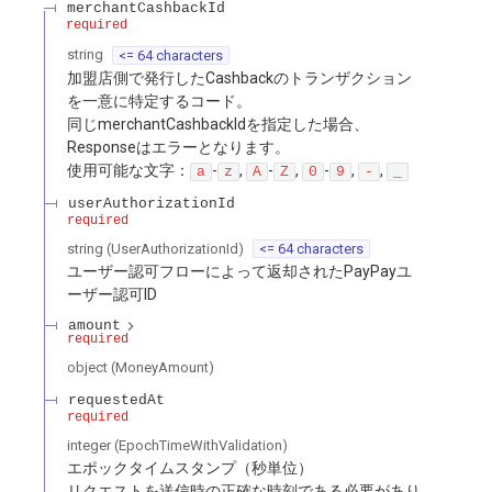
merchantCashbackId
required
string
<= 64 characters
加盟店側で発行したCashbackのトランザクション
を一意に特定するコード。
同じmerchantCashbackIdを指定した場合、
Responseはエラーとなります。
使用可能な文字：
-
,
-
,
-
,
,
a
z
A
Z
0
9
-
_
userAuthorizationId
required
string
(
UserAuthorizationId
)
<= 64 characters
ユーザー認可フローによって返却されたPayPayユ
ーザー認可ID
amount
required
object
(
MoneyAmount
)
requestedAt
required
integer
(
EpochTimeWithValidation
)
エポックタイムスタンプ（秒単位）
リクエストを送信時の正確な時刻である必要があり