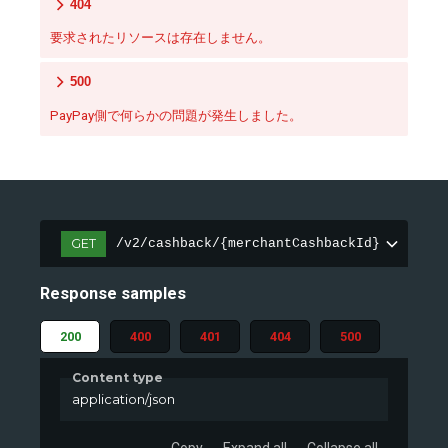
404
要求されたリソースは存在しません。
500
PayPay側で何らかの問題が発生しました。
GET
/v2/cashback/{merchantCashbackId}
Response samples
200
400
401
404
500
Content type
application/json
Copy
Expand all
Collapse all