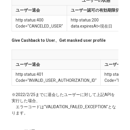
ユーザーの状態
ユーザー退会
ユーザー認可の有効期限切れ
http status:400
http status:200
Code="CANCELED_USER"
data.expiresAt<現在日
Give Cashback to User、Get masked user profile
ユーザー退会
ユーザー認可
http status:401
http status:4
Code="INVALID_USER_AUTHORIZATION_ID"
Code="EXPIR
※2022/2/25までに退会したユーザーに対して上記APIを
実行した場合、
エラーコードは"VALIDATION_FAILED_EXCEPTION"とな
ります。