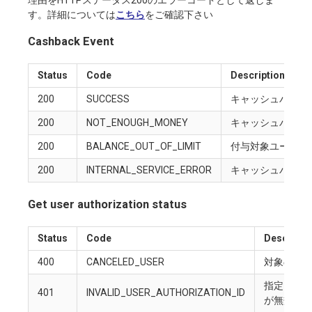
理由をHTTPステータス200のエラーコードとして返しま
す。詳細については
こちら
をご確認下さい
Cashback Event
Status
Code
Description
200
SUCCESS
キャッシュバック
200
NOT_ENOUGH_MONEY
キャッシュバック
200
BALANCE_OUT_OF_LIMIT
付与対象ユーザー
200
INTERNAL_SERVICE_ERROR
キャッシュバック
Get user authorization status
Status
Code
Descripti
400
CANCELED_USER
対象のユ
指定したuse
401
INVALID_USER_AUTHORIZATION_ID
が無効で