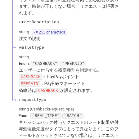
ます。時刻が正しくない場合、リクエストは拒否さ
れます。
orderDescription
string
<= 255 characters
注文の説明
walletType
string
Enum
:
"CASHBACK"
"PREPAID"
ユーザーに付与する残高種別を指定する。
：PayPayポイント
CASHBACK
：PayPayマネーライト
PREPAID
省略時は
が設定されます。
CASHBACK
requestType
string
(
CashbackRequestType
)
Enum
:
"REAL_TIME"
"BATCH"
キャッシュバック付与リクエストのレート制限や付
与処理優先度がタイプによって異なります。このフ
ィールドがセットされていない場合は、リクエスト