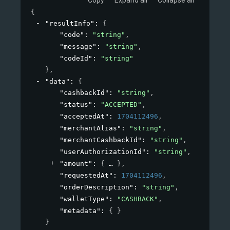
{
"resultInfo"
: 
{
"code"
: 
"string"
,
"message"
: 
"string"
,
"codeId"
: 
"string"
}
,
"data"
: 
{
"cashbackId"
: 
"string"
,
"status"
: 
"ACCEPTED"
,
"acceptedAt"
: 
1704112496
,
"merchantAlias"
: 
"string"
,
"merchantCashbackId"
: 
"string"
,
"userAuthorizationId"
: 
"string"
,
"amount"
: 
{
}
,
"requestedAt"
: 
1704112496
,
"orderDescription"
: 
"string"
,
"walletType"
: 
"CASHBACK"
,
"metadata"
: 
{ }
}