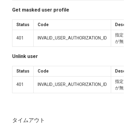
Get masked user profile
Status
Code
Descripti
指定したuse
401
INVALID_USER_AUTHORIZATION_ID
が無効で
Unlink user
Status
Code
Descripti
指定したuse
401
INVALID_USER_AUTHORIZATION_ID
が無効で
タイムアウト