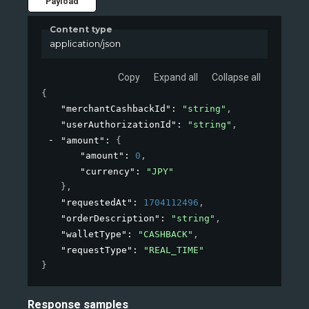
Payload
Content type
application/json
Copy
Expand all
Collapse all
{
"merchantCashbackId"
: 
"string"
,
"userAuthorizationId"
: 
"string"
,
"amount"
: 
{
"amount"
: 
0
,
"currency"
: 
"JPY"
}
,
"requestedAt"
: 
1704112496
,
"orderDescription"
: 
"string"
,
"walletType"
: 
"CASHBACK"
,
"requestType"
: 
"REAL_TIME"
}
Response samples