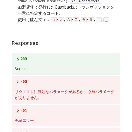
string
(
MerchantCashbackId
)
<= 64 characters
加盟店側で発行したCashbackのトランザクションを
一意に特定するコード。
使用可能な文字：
-
,
-
,
-
,
,
a
z
A
Z
0
9
-
_
Responses
200
Success
400
リクエストに無効なパラメータがあるか、必須パラメータ
がありません。
401
認証エラー